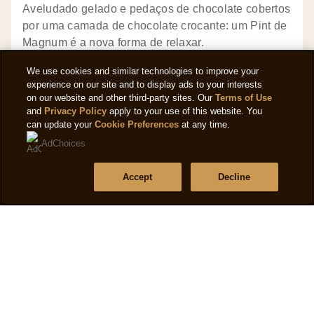
Aveludado gelado e pedaços de chocolate cobertos
por uma camada de chocolate crocante: um Pint de
Magnum é a nova forma de relaxar.
LER ARTIGO
We use cookies and similar technologies to improve your
experience on our site and to display ads to your interests
on our website and other third-party sites. Our
Terms of Use
and
Privacy Policy
apply to your use of this website. You
can update your
Cookie Preferences
at any time.
TODAS AS HISTÓRIAS
AdChoices
Accept
Decline
Seleciona a tua indulgência