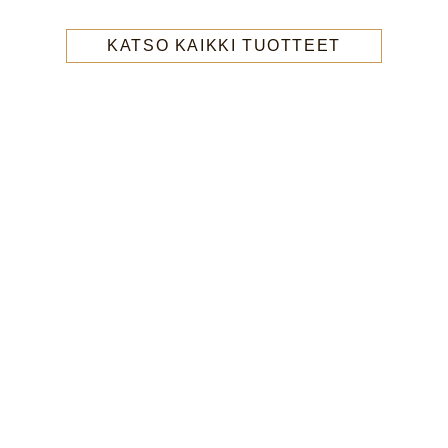
KATSO KAIKKI TUOTTEET
Laillinen
Tietosuojaseloste
Evästeseloste
Käyttöehdot
Saavutettavuus
Oiva-raportti