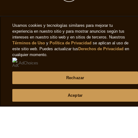
Legal
Usamos cookies y tecnologías similares para mejorar tu
experiencia en nuestro sitio y para mostrar anuncios según tus
Privacy notice
intereses en nuestro sitio web y en sitios de terceros. Nuestros
Términos de Uso
y
Política de Privacidad
se aplican al uso de
Preferencias de cookies
este sitio web. Puedes actualizar tus
Derechos de Privacidad
en
Cookie notice
cualquier momento.
AdChoices
Accessibility
Terms of use
Rechazar
Help
Aceptar
Frequently asked questions
Contact us
Sitemap